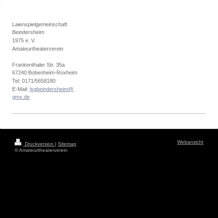
Laienspielgemeinschaft
Beindersheim
1975 e. V.
Amateurtheaterverein
Frankenthaler Str. 35a
67240 Bobenheim-Roxheim
Tel: 0171/5658180
E-Mail:
lsgbeindersheim@
gmx.de
Webansicht
Druckversion
|
Sitemap
© Amateurtheaterverein