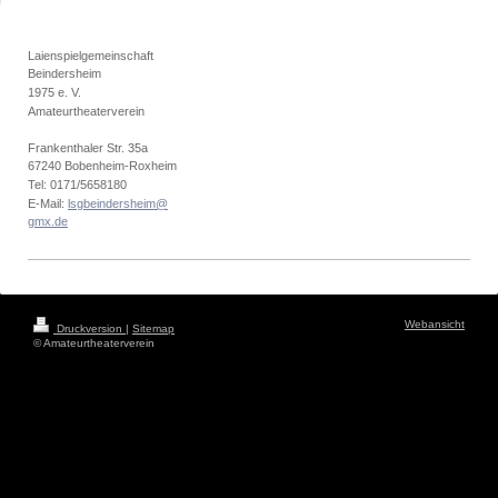
Laienspielgemeinschaft
Beindersheim
1975 e. V.
Amateurtheaterverein
Frankenthaler Str. 35a
67240 Bobenheim-Roxheim
Tel: 0171/5658180
E-Mail:
lsgbeindersheim@
gmx.de
Webansicht
Druckversion
|
Sitemap
© Amateurtheaterverein